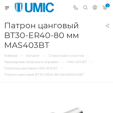
0
Патрон цанговый
BT30-ER40-80 мм
MAS403BT
—
—
—
Главная
Каталог
Станочная оснастка
—
—
Фрезерные патроны и оправки
MAS 403 BT
—
Патроны цанговые MAS 403 BT
Патрон цанговый BT30-ER40-80 мм MAS403BT