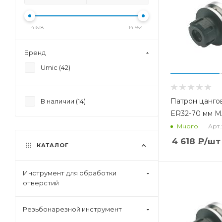
4 618
14 554
Бренд
Umic (
42
)
Патрон цанго
В наличии (
14
)
ER32-70 мм 
Арт.
Много
4 618
₽
/шт
КАТАЛОГ
Инструмент для обработки
отверстий
Резьбонарезной инструмент