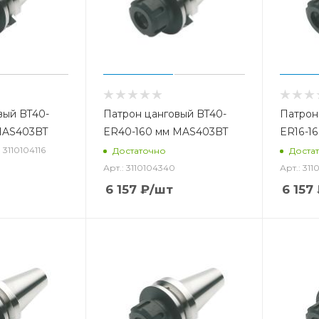
вый BT40-
Патрон цанговый BT40-
Патрон
MAS403BT
ER40-160 мм MAS403BT
ER16-1
: 3110104116
Достаточно
Доста
Арт.: 3110104340
Арт.: 311
6 157
₽
/шт
6 157