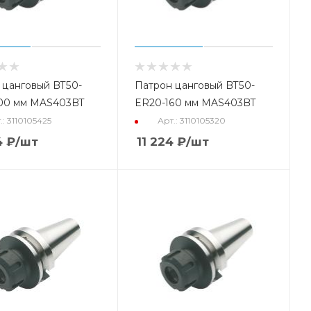
 цанговый BT50-
Патрон цанговый BT50-
00 мм MAS403BT
ER20-160 мм MAS403BT
.: 3110105425
Арт.: 3110105320
4
₽
/шт
11 224
₽
/шт