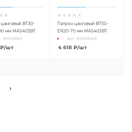
 цанговый BT30-
Патрон цанговый BT30-
00 мм MAS403BT
ER20-70 мм MAS403BT
.: 3110103120
Арт.: 3110103020
₽
/шт
4 618
₽
/шт