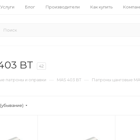
Услуги
Блог
Производители
Как купить
Компан
403 BT
42
—
—
е патроны и оправки
MAS 403 BT
Патроны цанговые MA
(убывание)