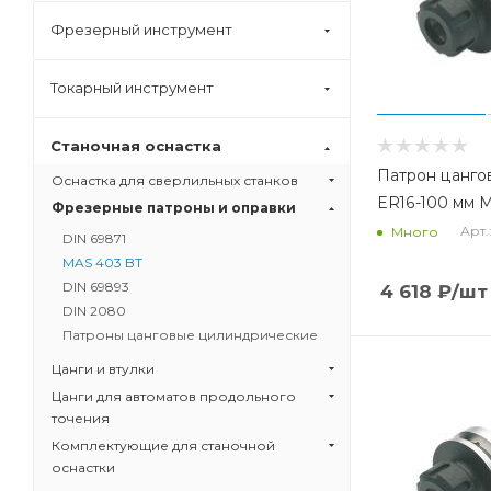
Фрезерный инструмент
Токарный инструмент
Станочная оснастка
Патрон цанго
Оснастка для сверлильных станков
ER16-100 мм 
Фрезерные патроны и оправки
Арт.
Много
DIN 69871
MAS 403 BT
DIN 69893
4 618
₽
/шт
DIN 2080
Патроны цанговые цилиндрические
Цанги и втулки
Цанги для автоматов продольного
точения
Комплектующие для станочной
оснастки