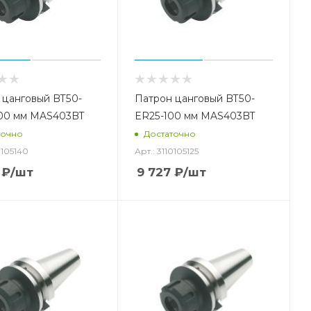
 цанговый BT50-
Патрон цанговый BT50-
00 мм MAS403BT
ER25-100 мм MAS403BT
точно
Достаточно
0105140
Арт.: 3110105125
₽
/шт
9 727
₽
/шт