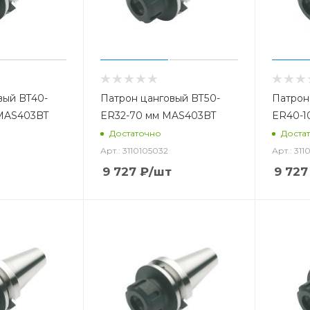
вый BT40-
Патрон цанговый BT50-
Патрон
 MAS403BT
ER32-70 мм MAS403BT
ER40-1
Достаточно
Доста
Арт.: 3110105032
Арт.: 311
9 727
₽
/шт
9 727