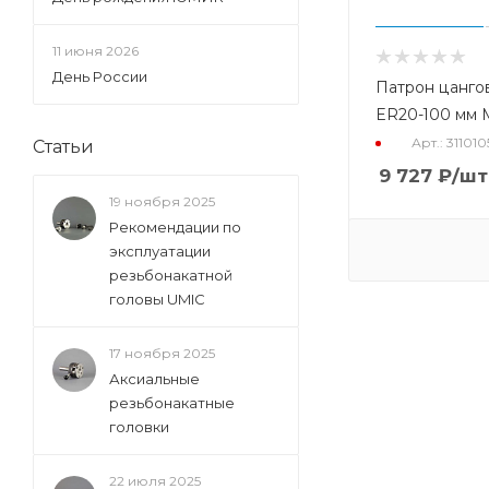
11 июня 2026
День России
Патрон цанго
ER20-100 мм
Арт.: 31101
Статьи
9 727
₽
/шт
19 ноября 2025
Рекомендации по
эксплуатации
резьбонакатной
головы UMIC
17 ноября 2025
Аксиальные
резьбонакатные
головки
22 июля 2025