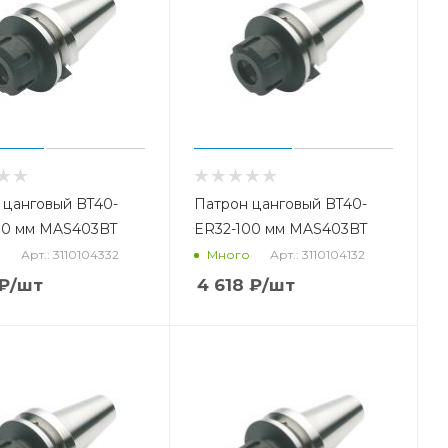
 цанговый BT40-
Патрон цанговый BT40-
60 мм MAS403BT
ER32-100 мм MAS403BT
Арт.: 3110104332
Арт.: 3110104132
о
Много
₽
/шт
4 618
₽
/шт