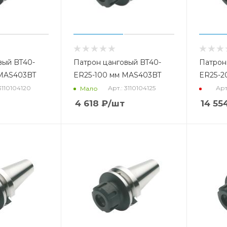
вый BT40-
Патрон цанговый BT40-
Патрон
 MAS403BT
ER25-100 мм MAS403BT
ER25-2
 3110104120
Арт.: 3110104125
Арт
Мало
4 618
₽
/шт
14 55