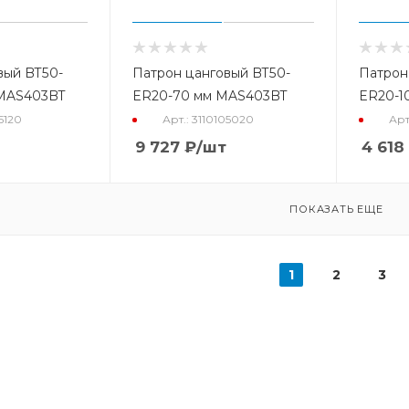
вый BT50-
Патрон цанговый BT50-
Патрон
 MAS403BT
ER20-70 мм MAS403BT
ER20-1
05120
Арт.: 3110105020
Арт
9 727
₽
/шт
4 618
ПОКАЗАТЬ ЕЩЕ
1
2
3