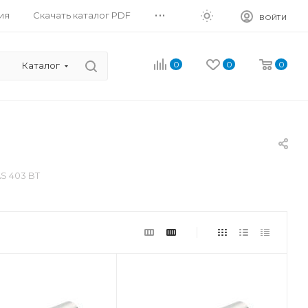
...
ия
Скачать каталог PDF
ВОЙТИ
0
0
0
Каталог
S 403 BT