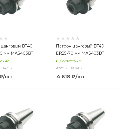
 цанговый BT40-
Патрон цанговый BT40-
60 мм MAS403BT
ER25-70 мм MAS403BT
точно
Достаточно
0104316
Арт.: 3110104025
₽
/шт
4 618
₽
/шт