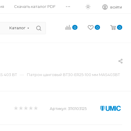
...
ия
Скачать каталог PDF
ВОЙТИ
0
0
0
Каталог
—
S 403 BT
Патрон цанговый BT30-ER25-100 мм MAS403BT
Артикул:
3110103125