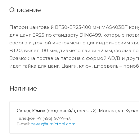
Описание
Патрон цанговый BT30-ER25-100 мм MAS403BT кону
для цанг ER25 по стандарту DIN6499, которые поз
сверла и другой инструмент с цилиндрическим хво
BT30, вылет 100 мм, диаметр гайки 42 мм, форма по
Возможна поставка патрона с формой AD/B и други
идет гайка для цанг. Цанги, ключ, штревель ‒ прио
Наличие
Склад Юмик (ордерный/адресный), Москва, ул. Кусков
Телефон: +7 (495) 197-77-47,
E-mail:
zakaz@umictool.com