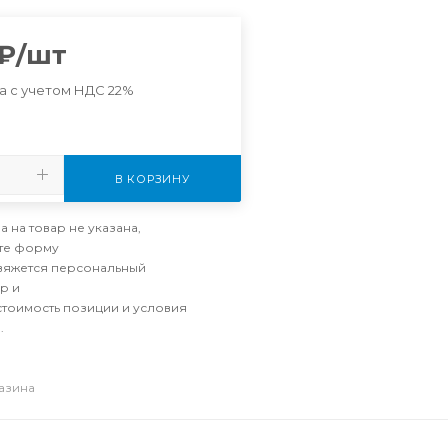
₽
/шт
а с учетом НДС 22%
В КОРЗИНУ
а на товар не указана,
те форму
свяжется персональный
р и
стоимость позиции и условия
.
газина