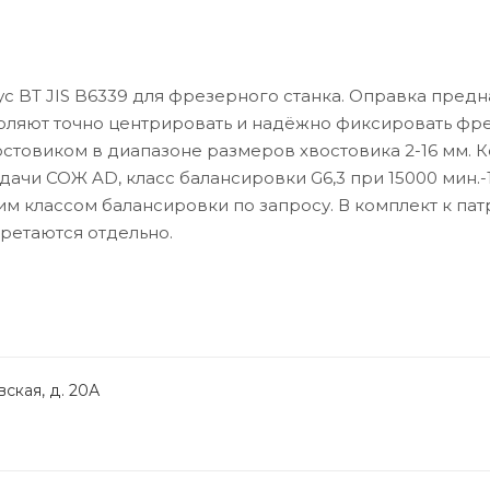
с BT JIS B6339 для фрезерного станка. Оправка пред
воляют точно центрировать и надёжно фиксировать фре
стовиком в диапазоне размеров хвостовика 2-16 мм. К
дачи СОЖ AD, класс балансировки G6,3 при 15000 мин.-1
м классом балансировки по запросу. В комплект к пат
бретаются отдельно.
ская, д. 20А