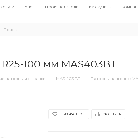
Услуги
Блог
Производители
Как купить
Компан
ER25-100 мм MAS403BT
—
—
е патроны и оправки
MAS 403 BT
Патроны цанговые MA
В ИЗБРАННОЕ
СРАВНИТЬ