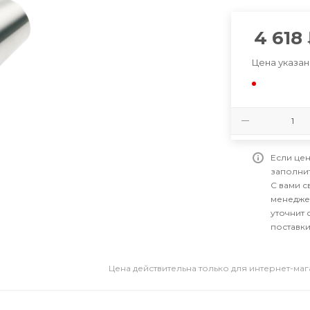
4 618
Цена указан
Если цен
заполни
С вами 
менедже
уточнит 
поставки
Цена действительна только для интернет-ма