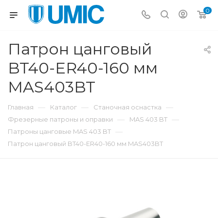
0
Патрон цанговый
BT40-ER40-160 мм
MAS403BT
—
—
—
Главная
Каталог
Станочная оснастка
—
—
Фрезерные патроны и оправки
MAS 403 BT
—
Патроны цанговые MAS 403 BT
Патрон цанговый BT40-ER40-160 мм MAS403BT