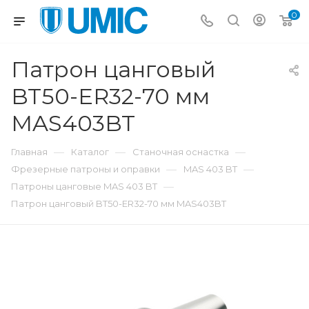
0
Патрон цанговый
BT50-ER32-70 мм
MAS403BT
—
—
—
Главная
Каталог
Станочная оснастка
—
—
Фрезерные патроны и оправки
MAS 403 BT
—
Патроны цанговые MAS 403 BT
Патрон цанговый BT50-ER32-70 мм MAS403BT