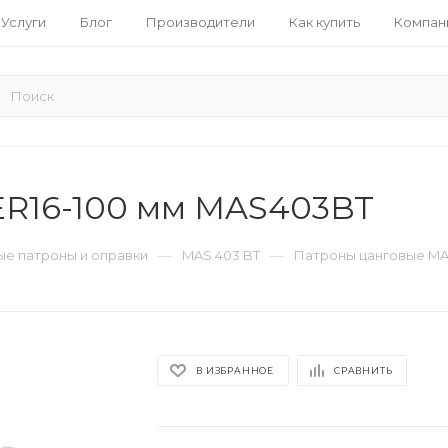
Услуги
Блог
Производители
Как купить
Компан
ER16-100 мм MAS403BT
—
—
е патроны и оправки
MAS 403 BT
Патроны цанговые MA
В ИЗБРАННОЕ
СРАВНИТЬ