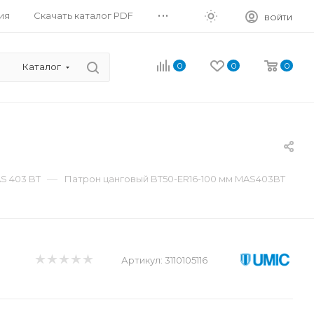
...
ия
Скачать каталог PDF
ВОЙТИ
0
0
0
Каталог
—
S 403 BT
Патрон цанговый BT50-ER16-100 мм MAS403BT
Артикул:
3110105116