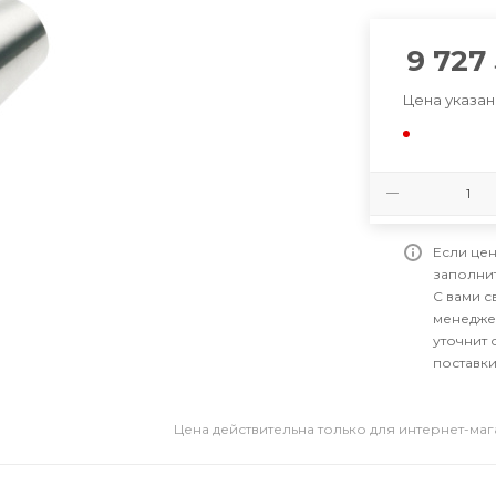
9 727
Цена указан
Если цен
заполни
С вами 
менедже
уточнит 
поставки
Цена действительна только для интернет-ма