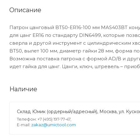
Описание
Патрон цанговый BT50-ER16-100 мм MAS403BT кону
для цанг ER16 по стандарту DIN6499, которые поз
сверла и другой инструмент с цилиндрическим хво
BT50, вылет 100 мм, диаметр гайки 28 мм, форма по
Возможна поставка патрона с формой AD/B и други
идет гайка для цанг. Цанги, ключ, штревель ‒ прио
Наличие
Склад Юмик (ордерный/адресный), Москва, ул. Кусков
Телефон: +7 (495) 197-77-47,
E-mail:
zakaz@umictool.com