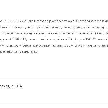
с BT JIS B6339 для фрезерного станка. Оправка предн
воляют точно центрировать и надёжно фиксировать фре
стовиком в диапазоне размеров хвостовика 1-10 мм. К
дачи СОЖ AD, класс балансировки G6,3 при 15000 мин.-1
м классом балансировки по запросу. В комплект к пат
бретаются отдельно.
ская, д. 20А