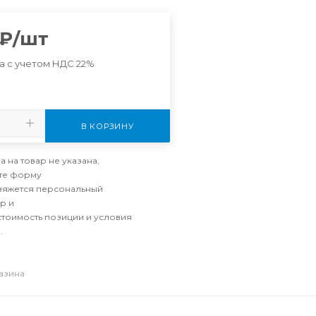
₽
/шт
а с учетом НДС 22%
В КОРЗИНУ
а на товар не указана,
те форму
свяжется персональный
р и
стоимость позиции и условия
.
газина