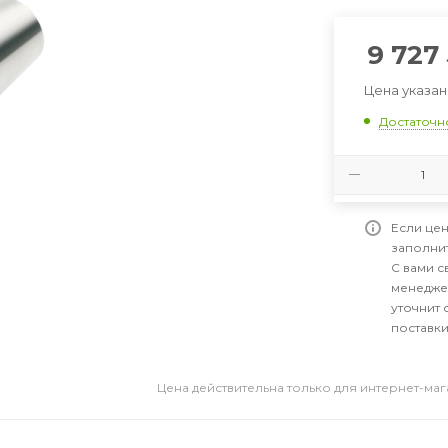
9 727
Цена указан
Достаточн
Если цен
заполни
С вами 
менедже
уточнит 
поставки
Цена действительна только для интернет-ма