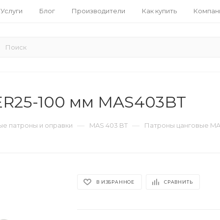
Услуги
Блог
Производители
Как купить
Компан
ER25-100 мм MAS403BT
—
—
е патроны и оправки
MAS 403 BT
Патроны цанговые MA
В ИЗБРАННОЕ
СРАВНИТЬ