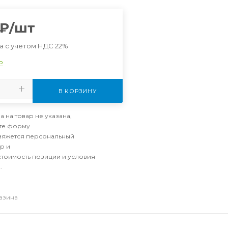
₽
/шт
а с учетом НДС 22%
о
В КОРЗИНУ
а на товар не указана,
те форму
свяжется персональный
р и
стоимость позиции и условия
.
газина