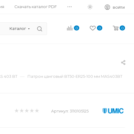
...
ия
Скачать каталог PDF
ВОЙТИ
0
0
0
Каталог
—
S 403 BT
Патрон цанговый BT50-ER25-100 мм MAS403BT
Артикул:
3110105125