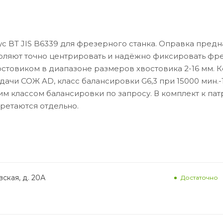
с BT JIS B6339 для фрезерного станка. Оправка пред
воляют точно центрировать и надёжно фиксировать фре
стовиком в диапазоне размеров хвостовика 2-16 мм. К
дачи СОЖ AD, класс балансировки G6,3 при 15000 мин.-1
м классом балансировки по запросу. В комплект к пат
бретаются отдельно.
ская, д. 20А
Достаточно