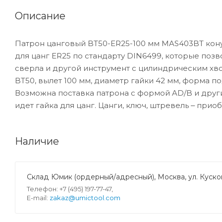
Описание
Патрон цанговый BT50-ER25-100 мм MAS403BT кону
для цанг ER25 по стандарту DIN6499, которые поз
сверла и другой инструмент с цилиндрическим хво
BT50, вылет 100 мм, диаметр гайки 42 мм, форма по
Возможна поставка патрона с формой AD/B и други
идет гайка для цанг. Цанги, ключ, штревель ‒ прио
Наличие
Склад Юмик (ордерный/адресный), Москва, ул. Кусков
Телефон: +7 (495) 197-77-47,
E-mail:
zakaz@umictool.com