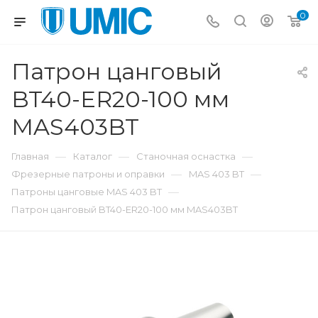
0
Патрон цанговый
BT40-ER20-100 мм
MAS403BT
—
—
—
Главная
Каталог
Станочная оснастка
—
—
Фрезерные патроны и оправки
MAS 403 BT
—
Патроны цанговые MAS 403 BT
Патрон цанговый BT40-ER20-100 мм MAS403BT