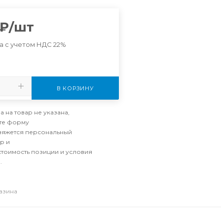
₽
/шт
а с учетом НДС 22%
В КОРЗИНУ
а на товар не указана,
те форму
свяжется персональный
р и
стоимость позиции и условия
.
газина