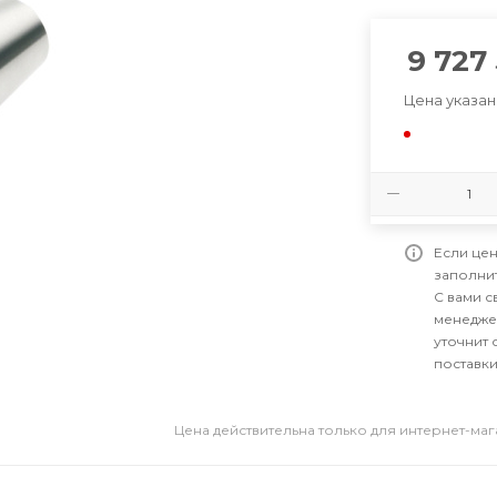
9 727
Цена указан
Если цен
заполни
С вами 
менедже
уточнит 
поставки
Цена действительна только для интернет-ма