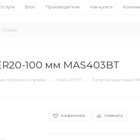
Услуги
Блог
Производители
Как купить
Компан
ER20-100 мм MAS403BT
—
—
е патроны и оправки
MAS 403 BT
Патроны цанговые MA
В ИЗБРАННОЕ
СРАВНИТЬ