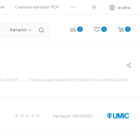
...
ия
Скачать каталог PDF
ВОЙТИ
0
0
0
Каталог
—
S 403 BT
Патрон цанговый BT50-ER20-100 мм MAS403BT
Артикул:
3110105120