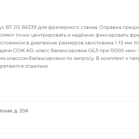
с BT JIS B6339 для фрезерного станка. Оправка пред
воляют точно центрировать и надёжно фиксировать фр
стовиком в диапазоне размеров хвостовика 1-13 мм. К
дачи СОЖ AD, класс балансировки G6,3 при 15000 мин.-1
м классом балансировки по запросу. В комплект к пат
бретаются отдельно.
ская, д. 20А