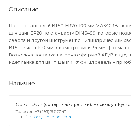
Описание
Патрон цанговый BT50-ER20-100 мм MAS403BT кону
для цанг ER20 по стандарту DIN6499, которые поз
сверла и другой инструмент с цилиндрическим хво
BT50, вылет 100 мм, диаметр гайки 34 мм, форма по
Возможна поставка патрона с формой AD/B и други
идет гайка для цанг. Цанги, ключ, штревель ‒ прио
Наличие
Склад Юмик (ордерный/адресный), Москва, ул. Кусков
Телефон: +7 (495) 197-77-47,
E-mail:
zakaz@umictool.com