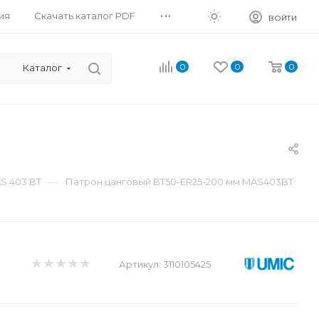
...
ия
Скачать каталог PDF
ВОЙТИ
0
0
0
Каталог
—
S 403 BT
Патрон цанговый BT50-ER25-200 мм MAS403BT
Артикул:
3110105425