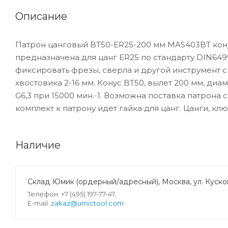
Описание
Патрон цанговый BT50-ER25-200 мм MAS403BT кону
предназначена для цанг ER25 по стандарту DIN649
фиксировать фрезы, сверла и другой инструмент 
хвостовика 2-16 мм. Конус BT50, вылет 200 мм, ди
G6,3 при 15000 мин.-1. Возможна поставка патрона
комплект к патрону идет гайка для цанг. Цанги, кл
Наличие
Склад Юмик (ордерный/адресный), Москва, ул. Кусков
Телефон: +7 (495) 197-77-47,
E-mail:
zakaz@umictool.com