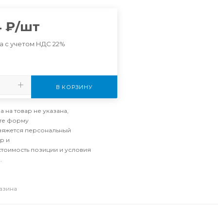
4
₽
/шт
а с учетом НДС 22%
В КОРЗИНУ
а на товар не указана,
те форму
свяжется персональный
р и
стоимость позиции и условия
.
газина