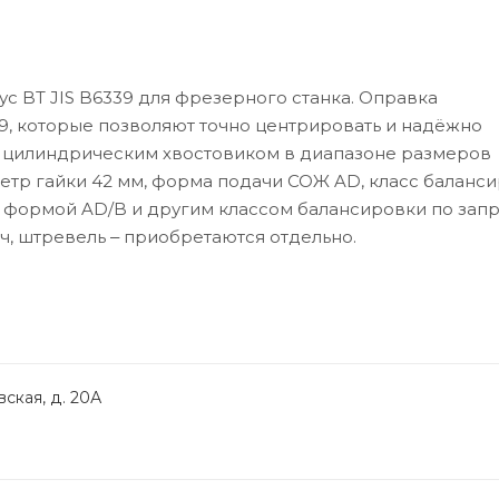
с BT JIS B6339 для фрезерного станка. Оправка
9, которые позволяют точно центрировать и надёжно
с цилиндрическим хвостовиком в диапазоне размеров
аметр гайки 42 мм, форма подачи СОЖ AD, класс баланс
 с формой AD/B и другим классом балансировки по запр
юч, штревель ‒ приобретаются отдельно.
ская, д. 20А