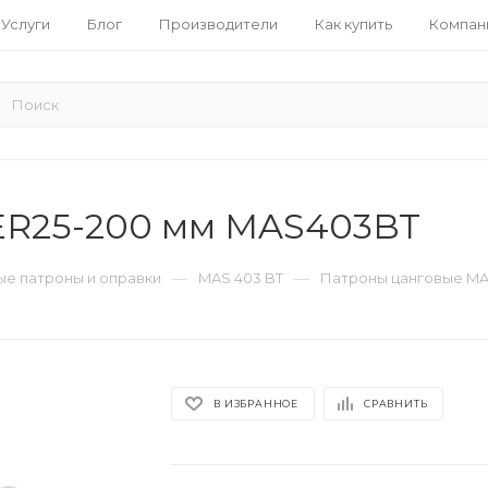
Услуги
Блог
Производители
Как купить
Компан
ER25-200 мм MAS403BT
—
—
е патроны и оправки
MAS 403 BT
Патроны цанговые MA
В ИЗБРАННОЕ
СРАВНИТЬ