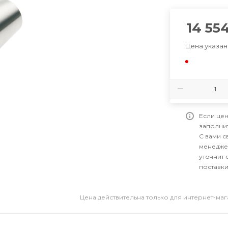
14 55
Цена указан
Если цен
заполни
С вами 
менедже
уточнит 
поставки
Цена действительна только для интернет-ма