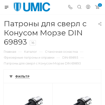
0
Патроны для сверл с
Конусом Морзе DIN
69893
16
—
—
—
Главная
Каталог
Станочная оснастка
—
—
Фрезерные патроны и оправки
DIN 69893
Патроны для сверл с Конусом Морзе DIN 69893
ФИЛЬТР