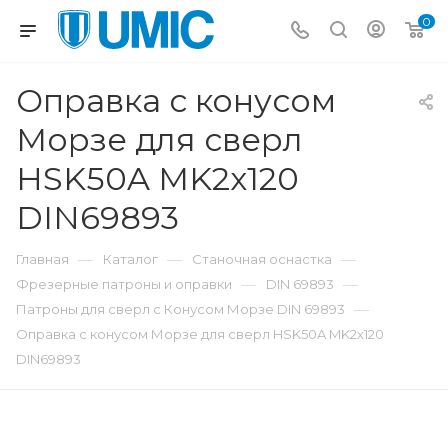
0
Оправка с конусом
Морзе для сверл
HSK50A MK2х120
DIN69893
—
—
—
Главная
Каталог
Станочная оснастка
—
—
Фрезерные патроны и оправки
DIN 69893
—
Патроны для сверл с Конусом Морзе DIN 69893
Оправка с конусом Морзе для сверл HSK50A MK2х120
DIN69893