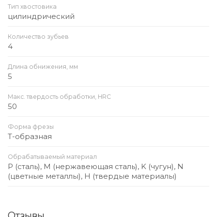
Тип хвостовика
цилиндрический
Количество зубьев
4
Длина обнижения, мм
5
Макс. твердость обработки, HRC
50
Форма фрезы
Т-образная
Обрабатываемый материал
P (сталь), M (нержавеющая сталь), K (чугун), N
(цветные металлы), H (твердые материалы)
Отзывы