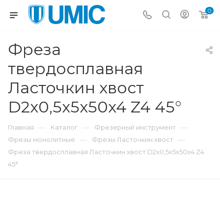
0
Фреза
твердосплавная
Ласточкин хвост
D2x0,5x5x50x4 Z4 45°
—
—
—
Главная
Каталог
Фрезерный инструмент
—
—
Фрезы монолитные
Фрезы Ласточкин хвост
Фреза твердосплавная Ласточкин хвост D2x0,5x5x50x4 Z4
45°