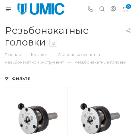
0
Резьбонакатные
головки
12
—
—
—
Главная
Каталог
Станочная оснастка
—
Резьбонакатной инструмент
Резьбонакатные головки
ФИЛЬТР