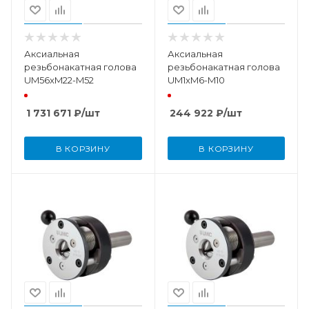
Аксиальная
Аксиальная
резьбонакатная голова
резьбонакатная голова
UM56xM22-M52
UM1xM6-M10
1 731 671
₽
/шт
244 922
₽
/шт
В КОРЗИНУ
В КОРЗИНУ