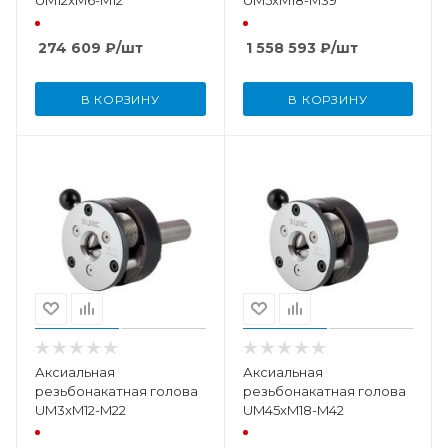
UM12xM6-M12
UM5xM18-M39
274 609
₽
/шт
1 558 593
₽
/шт
В КОРЗИНУ
В КОРЗИНУ
Аксиальная
Аксиальная
резьбонакатная голова
резьбонакатная голова
UM3xM12-M22
UM45xM18-M42