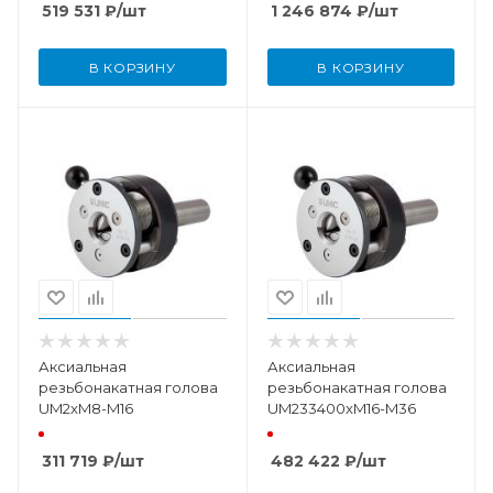
519 531
₽
/шт
1 246 874
₽
/шт
В КОРЗИНУ
В КОРЗИНУ
Аксиальная
Аксиальная
резьбонакатная голова
резьбонакатная голова
UM2xM8-M16
UM233400xM16-M36
311 719
₽
/шт
482 422
₽
/шт