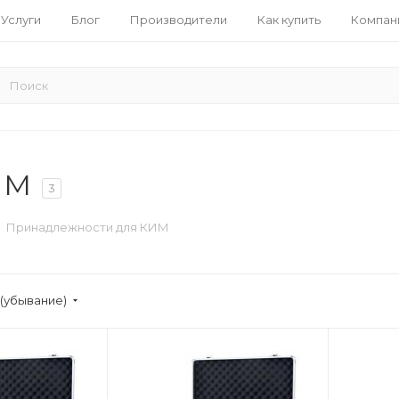
Услуги
Блог
Производители
Как купить
Компан
ИМ
3
Принадлежности для КИМ
(убывание)