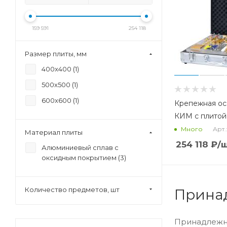
159 591
254 118
Размер плиты, мм
400x400 (
1
)
500x500 (
1
)
600x600 (
1
)
Крепежная ос
КИМ с плитой
Арт.
Много
Материал плиты
254 118
₽
/
Алюминиевый сплав с
оксидным покрытием (
3
)
Количество предметов, шт
Прина
Принадлежно