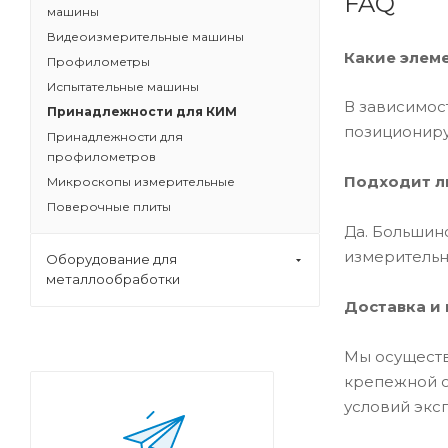
FAQ
машины
Видеоизмерительные машины
Какие элеме
Профилометры
Испытательные машины
В зависимос
Принадлежности для КИМ
позициониру
Принадлежности для
профилометров
Подходит л
Микроскопы измерительные
Поверочные плиты
Да. Большин
измеритель
Оборудование для
металлообработки
Доставка и
Мы осуществ
крепежной о
условий экс