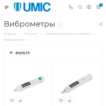
0
Виброметры
2
—
—
—
Главная
Каталог
Измерительный инструмент
Виброметры
ФИЛЬТР