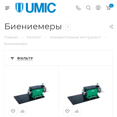
0
Биениемеры
7
—
—
—
Главная
Каталог
Измерительный инструмент
Биениемеры
ФИЛЬТР