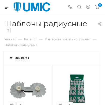
0
Шаблоны радиусные
5
—
—
—
Главная
Каталог
Измерительный инструмент
Шаблоны радиусные
ФИЛЬТР