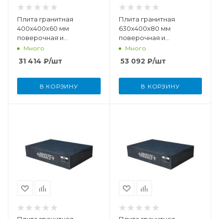
Плита гранитная
Плита гранитная
400х400х60 мм
630х400х80 мм
поверочная и
поверочная и
разметочная DIN876
разметочная DIN876
Много
Много
(класс точности 00)
(класс точности 00)
31 414
₽
/шт
53 092
₽
/шт
В КОРЗИНУ
В КОРЗИНУ