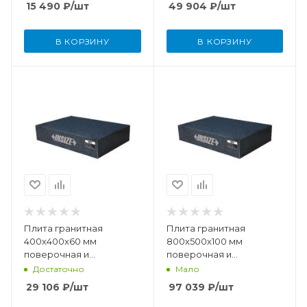
15 490
₽
/шт
49 904
₽
/шт
В КОРЗИНУ
В КОРЗИНУ
Плита гранитная
Плита гранитная
400x400x60 мм
800х500х100 мм
поверочная и
поверочная и
разметочная DIN876
разметочная DIN876
Достаточно
Мало
(класс точности 0)
(класс точности 00)
29 106
₽
/шт
97 039
₽
/шт