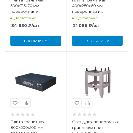
Плита гранитная
Плита гранитная
500x315x70 мм
400х250х60 мм
поверочная и
поверочная и
разметочная DIN876
разметочная DIN876
Достаточно
Достаточно
(класс точности 0)
(класс точности 00)
34 630
₽
/шт
21 086
₽
/шт
В КОРЗИНУ
В КОРЗИНУ
Плита гранитная
Стенд для поверочных
800x500x100 мм
гранитных плит
поверочная и
630х630х100 мм