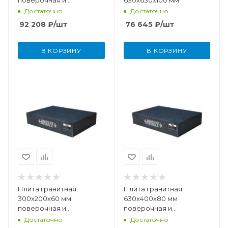
разметочная DIN876
Достаточно
Достаточно
(класс точности 0)
92 208
₽
/шт
76 645
₽
/шт
В КОРЗИНУ
В КОРЗИНУ
Плита гранитная
Плита гранитная
300х200х60 мм
630х400х80 мм
поверочная и
поверочная и
разметочная DIN876
разметочная DIN876
Достаточно
Достаточно
(класс точности 00)
(класс точности 0)