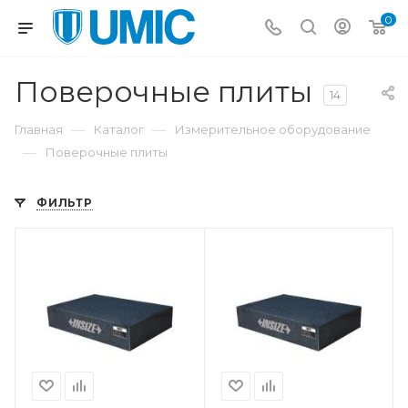
0
Поверочные плиты
14
—
—
Главная
Каталог
Измерительное оборудование
—
Поверочные плиты
ФИЛЬТР