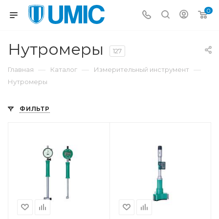
0
Нутромеры
127
—
—
—
Главная
Каталог
Измерительный инструмент
Нутромеры
ФИЛЬТР