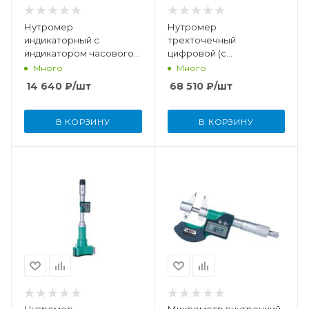
Нутромер
Нутромер
индикаторный с
трехточечный
индикатором часового
цифровой (с
типа (без установочного
установочным кольцом)
Много
Много
кольца) 50-160 мм (0,01
размерность 20-25 мм /
14 640
₽
/шт
68 510
₽
/шт
мм)
0,79-0,98"
В КОРЗИНУ
В КОРЗИНУ