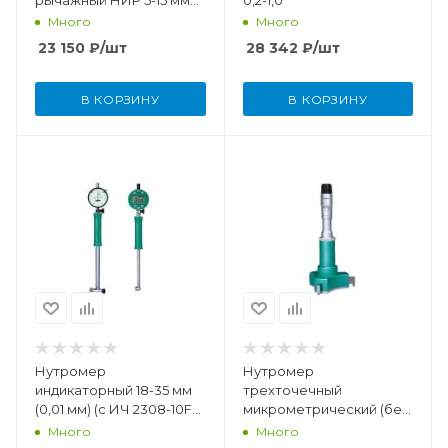
(0,01 мм)
Много
Много
23 150
₽
/шт
28 342
₽
/шт
В КОРЗИНУ
В КОРЗИНУ
Нутромер
Нутромер
индикаторный 18-35 мм
трехточечный
(0,01 мм) (с ИЧ 2308-10FA,
микрометрический (без
без установочного
установочного кольца)
Много
Много
кольца)
100-125 мм (0,005 мм)