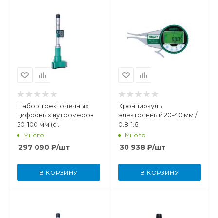
Набор трехточечных
Кронциркуль
цифровых нутромеров
электронный 20-40 мм /
50-100 мм (с
0,8-1,6"
установочными
Много
Много
кольцами)
297 090
₽
/шт
30 938
₽
/шт
В КОРЗИНУ
В КОРЗИНУ