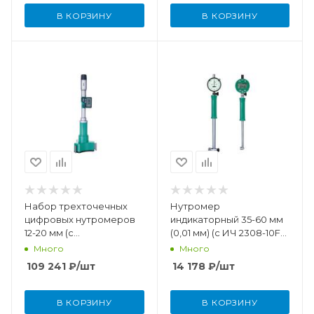
В КОРЗИНУ
В КОРЗИНУ
Набор трехточечных
Нутромер
цифровых нутромеров
индикаторный 35-60 мм
12-20 мм (с
(0,01 мм) (с ИЧ 2308-10FA,
установочным кольцом)
без установочного
Много
Много
кольца)
109 241
₽
/шт
14 178
₽
/шт
В КОРЗИНУ
В КОРЗИНУ