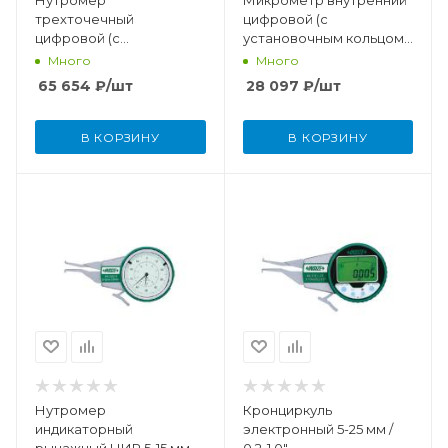
Нутромер
Микрометр внутренний
трехточечный
цифровой (с
цифровой (с
установочным кольцом)
установочным кольцом)
5-30 мм (0,001 мм)
Много
Много
размерность 16-20 мм /
65 654
₽
/шт
28 097
₽
/шт
0,63-0,79"
В КОРЗИНУ
В КОРЗИНУ
Нутромер
Кронциркуль
индикаторный
электронный 5-25 мм /
рычажный НИР 5-15 мм
0,2-1,0"