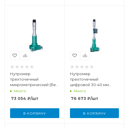
Нутромер
Нутромер
трехточечный
трехточечный
микрометрический (без
цифровой 30-40 мм
установочного кольца)
(0,001 мм) IP65
Много
Много
125-150 мм (0,005 мм)
73 054
₽
/шт
76 673
₽
/шт
В КОРЗИНУ
В КОРЗИНУ