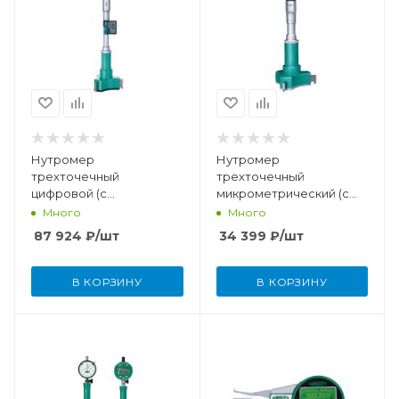
Нутромер
Нутромер
трехточечный
трехточечный
цифровой (с
микрометрический (с
установочным кольцом)
установочным кольцом)
Много
Много
размерность 62-75 мм /
размерность 8-10 мм
87 924
₽
/шт
34 399
₽
/шт
2,44-2,95"
В КОРЗИНУ
В КОРЗИНУ