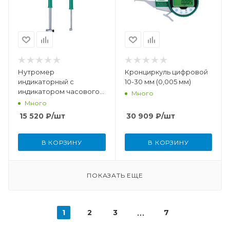
Нутромер
Кронциркуль цифровой
индикаторный с
10-30 мм (0,005 мм)
индикатором часового
Много
типа (без установочного
Много
кольца) 50-100 мм (0,01
15 520
₽
/шт
30 909
₽
/шт
мм)
В КОРЗИНУ
В КОРЗИНУ
ПОКАЗАТЬ ЕЩЕ
1
2
3
7