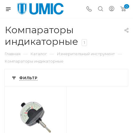
0
Компараторы
индикаторные
1
—
—
—
Главная
Каталог
Измерительный инструмент
Компараторы индикаторные
ФИЛЬТР