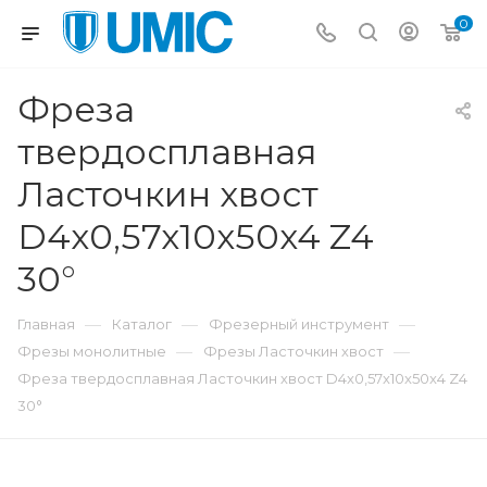
0
Фреза
твердосплавная
Ласточкин хвост
D4x0,57x10x50x4 Z4
30°
—
—
—
Главная
Каталог
Фрезерный инструмент
—
—
Фрезы монолитные
Фрезы Ласточкин хвост
Фреза твердосплавная Ласточкин хвост D4x0,57x10x50x4 Z4
30°