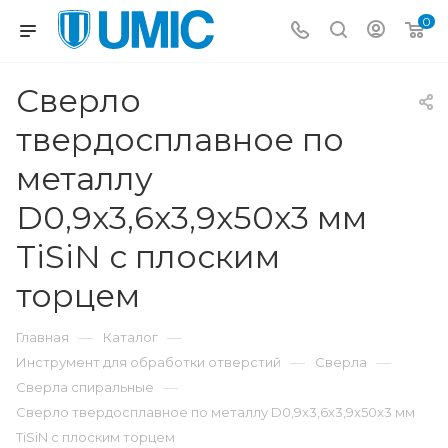
0
Сверло
твердосплавное по
металлу
D0,9x3,6x3,9x50x3 мм
TiSiN с плоским
торцем
—
—
Главная
Каталог
—
—
Инструмент для обработки отверстий
Сверла
—
Сверла спиральные
Сверло твердосплавное по металлу D0,9x3,6x3,9x50x3 мм
TiSiN с плоским торцем