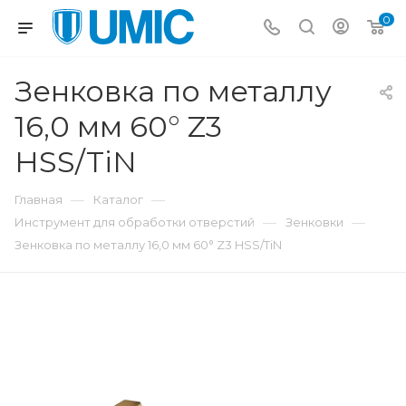
0
Зенковка по металлу
16,0 мм 60° Z3
HSS/TiN
—
—
Главная
Каталог
—
—
Инструмент для обработки отверстий
Зенковки
Зенковка по металлу 16,0 мм 60° Z3 HSS/TiN