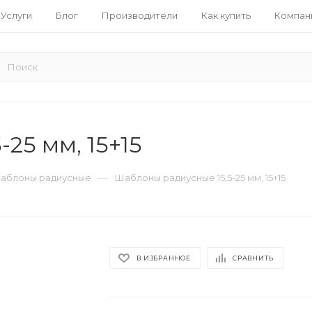
Услуги
Блог
Производители
Как купить
Компан
25 мм, 15+15
—
аблоны радиусные
Шаблоны радиусные 15,5-25 мм, 15+15
В ИЗБРАННОЕ
СРАВНИТЬ