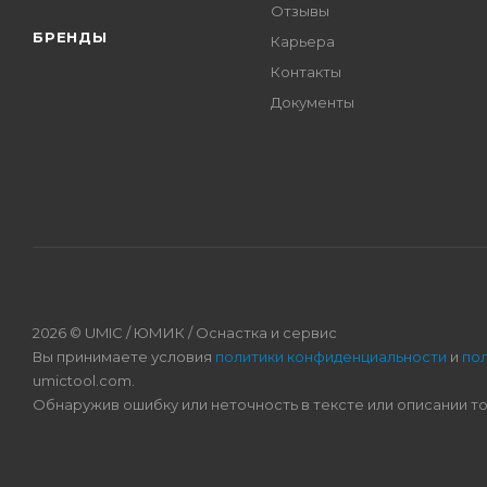
Отзывы
БРЕНДЫ
Карьера
Контакты
Документы
2026 © UMIC / ЮМИК / Оснастка и сервис
Вы принимаете условия
политики конфиденциальности
и
по
umictool.com.
Обнаружив ошибку или неточность в тексте или описании т