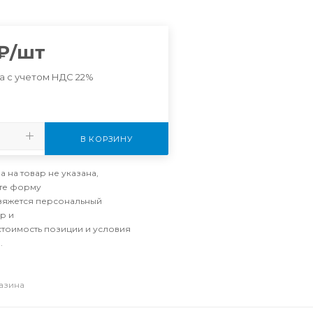
₽
/шт
а с учетом НДС 22%
В КОРЗИНУ
а на товар не указана,
те форму
свяжется персональный
р и
стоимость позиции и условия
.
газина