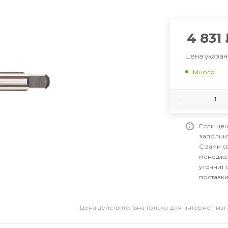
4 831
Цена указан
Много
Если цен
заполни
С вами 
менедже
уточнит 
поставки
Цена действительна только для интернет-ма