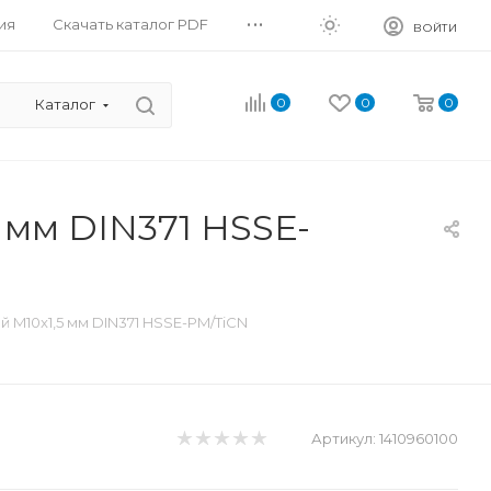
...
ия
Скачать каталог PDF
ВОЙТИ
0
0
0
Каталог
 мм DIN371 HSSE-
 M10x1,5 мм DIN371 HSSE-PM/TiCN
Артикул:
1410960100