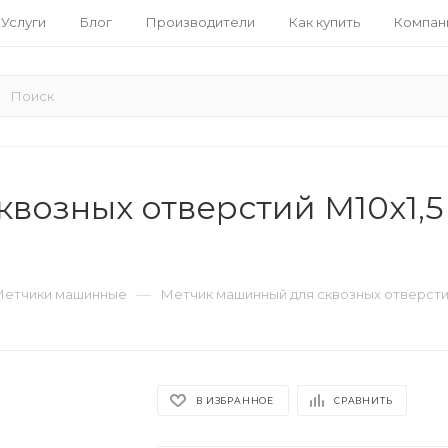
Услуги
Блог
Производители
Как купить
Компан
возных отверстий M10x1,5
—
Метчики машинные
Метчик машинный для сквозных отверстий
В ИЗБРАННОЕ
СРАВНИТЬ