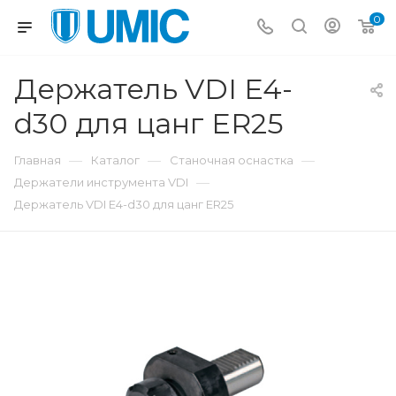
0
Держатель VDI E4-
d30 для цанг ER25
—
—
—
Главная
Каталог
Станочная оснастка
—
Держатели инструмента VDI
Держатель VDI E4-d30 для цанг ER25