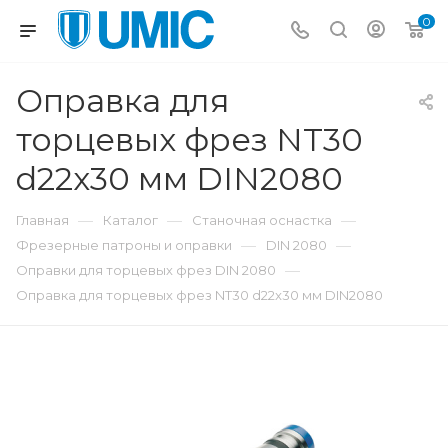
0
Оправка для
торцевых фрез NT30
d22x30 мм DIN2080
—
—
—
Главная
Каталог
Станочная оснастка
—
—
Фрезерные патроны и оправки
DIN 2080
—
Оправки для торцевых фрез DIN 2080
Оправка для торцевых фрез NT30 d22x30 мм DIN2080