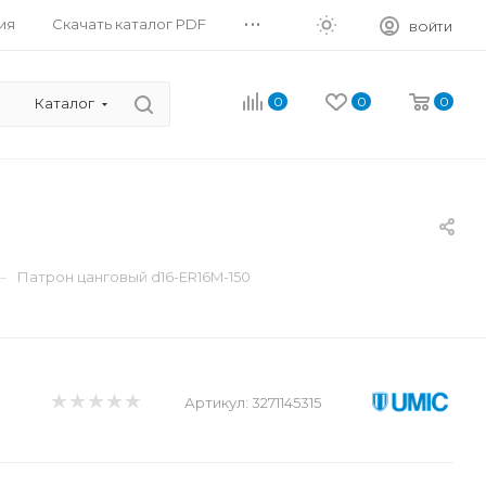
...
ия
Скачать каталог PDF
ВОЙТИ
0
0
0
Каталог
—
Патрон цанговый d16-ER16M-150
Артикул:
3271145315