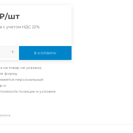
₽
/шт
а с учетом НДС 22%
В КОРЗИНУ
а на товар не указана,
те форму
свяжется персональный
р и
стоимость позиции и условия
.
газина