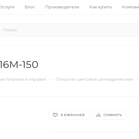
Услуги
Блог
Производители
Как купить
Компан
16M-150
—
е патроны и оправки
Патроны цанговые цилиндрические
В ИЗБРАННОЕ
СРАВНИТЬ