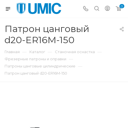
0
Патрон цанговый
d20-ER16M-150
—
—
—
Главная
Каталог
Станочная оснастка
—
Фрезерные патроны и оправки
—
Патроны цанговые цилиндрические
Патрон цанговый d20-ER16M-150