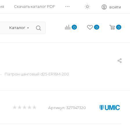
...
ия
Скачать каталог PDF
ВОЙТИ
0
0
0
Каталог
—
Патрон цанговый d25-ER16M-200
Артикул:
3271147320