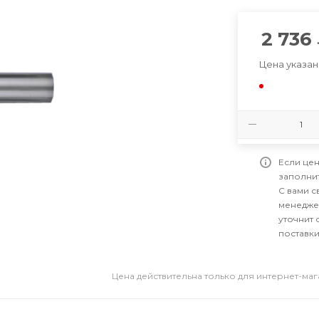
2 736
Цена указан
Если цен
заполни
С вами 
менедже
уточнит 
поставки
Цена действительна только для интернет-ма