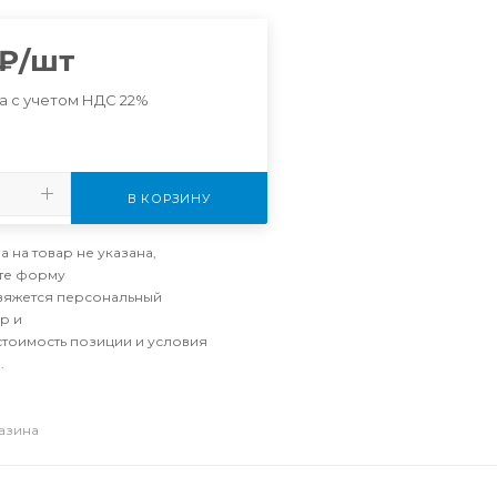
₽
/шт
а с учетом НДС 22%
В КОРЗИНУ
а на товар не указана,
те форму
свяжется персональный
р и
стоимость позиции и условия
.
газина