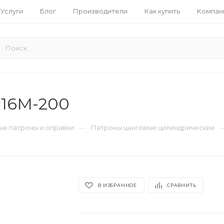
Услуги
Блог
Производители
Как купить
Компан
R16M-200
—
е патроны и оправки
Патроны цанговые цилиндрические
В ИЗБРАННОЕ
СРАВНИТЬ