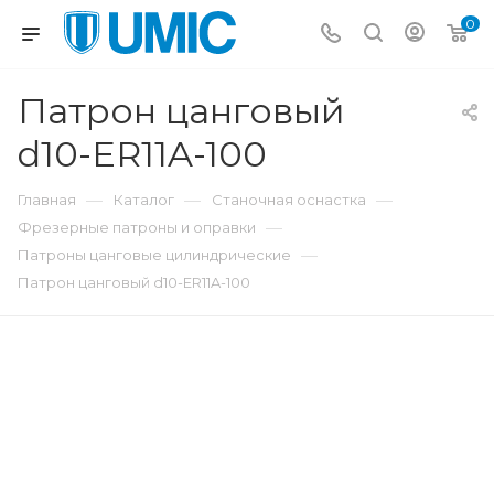
0
Патрон цанговый
d10-ER11A-100
—
—
—
Главная
Каталог
Станочная оснастка
—
Фрезерные патроны и оправки
—
Патроны цанговые цилиндрические
Патрон цанговый d10-ER11A-100