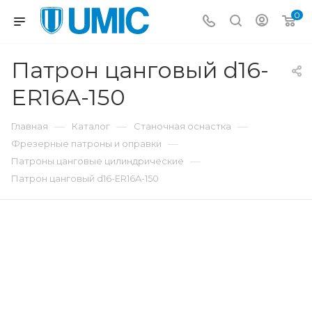
0
Патрон цанговый d16-
ER16A-150
—
—
—
Главная
Каталог
Станочная оснастка
—
Фрезерные патроны и оправки
—
Патроны цанговые цилиндрические
Патрон цанговый d16-ER16A-150