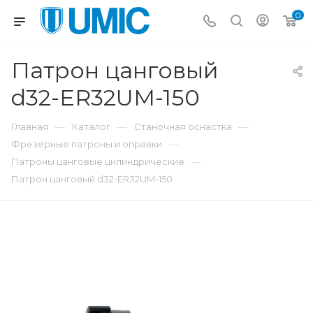
0
Патрон цанговый
d32-ER32UM-150
—
—
—
Главная
Каталог
Станочная оснастка
—
Фрезерные патроны и оправки
—
Патроны цанговые цилиндрические
Патрон цанговый d32-ER32UM-150