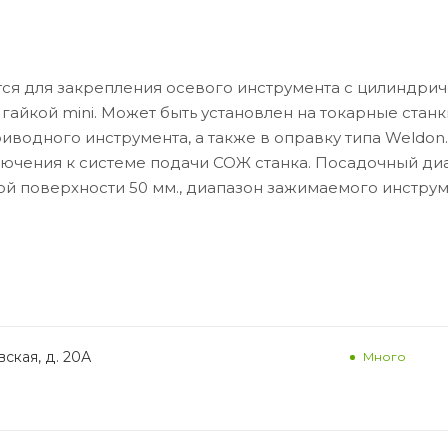
тся для закрепления осевого инструмента с цилиндри
 гайкой mini. Может быть установлен на токарные станк
иводного инструмента, а также в оправку типа Weldon
лючения к системе подачи СОЖ станка. Посадочный ди
ой поверхности 50 мм., диапазон зажимаемого инструме
ская, д. 20А
Много