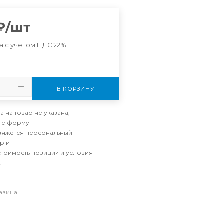
₽
/шт
а с учетом НДС 22%
В КОРЗИНУ
а на товар не указана,
те форму
свяжется персональный
р и
стоимость позиции и условия
.
газина