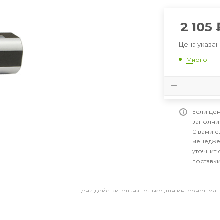
2 105
Цена указан
Много
Если цен
заполни
С вами 
менедже
уточнит 
поставки
Цена действительна только для интернет-ма