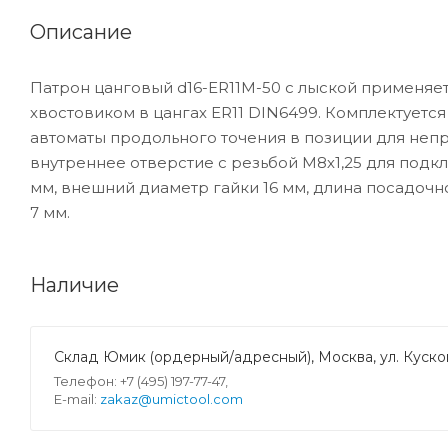
Описание
Патрон цанговый d16-ER11M-50 с лыской применяе
хвостовиком в цангах ER11 DIN6499. Комплектуется
автоматы продольного точения в позиции для непр
внутреннее отверстие с резьбой М8х1,25 для подк
мм, внешний диаметр гайки 16 мм, длина посадочн
7 мм.
Наличие
Склад Юмик (ордерный/адресный), Москва, ул. Кусков
Телефон: +7 (495) 197-77-47,
E-mail:
zakaz@umictool.com