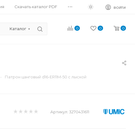
...
ия
Скачать каталог PDF
ВОЙТИ
0
0
0
Каталог
—
Патрон цанговый d16-ER11M-50 с лыской
Артикул:
3270431611