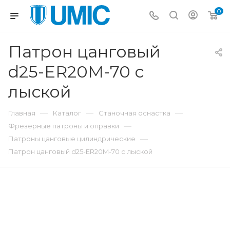
0
Патрон цанговый
d25-ER20M-70 с
лыской
—
—
—
Главная
Каталог
Станочная оснастка
—
Фрезерные патроны и оправки
—
Патроны цанговые цилиндрические
Патрон цанговый d25-ER20M-70 с лыской