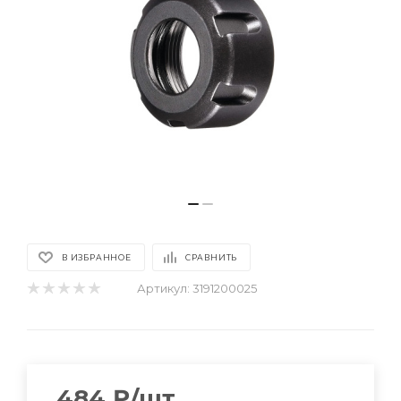
В ИЗБРАННОЕ
СРАВНИТЬ
Артикул:
3191200025
484
₽
/шт