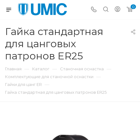
0
Гайка стандартная
для цанговых
патронов ER25
—
—
—
Главная
Каталог
Станочная оснастка
—
Комплектующие для станочной оснастки
—
Гайки для цанг ER
Гайка стандартная для цанговых патронов ER25