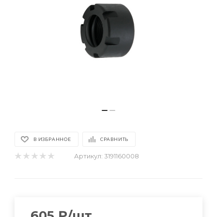
В ИЗБРАННОЕ
СРАВНИТЬ
Артикул:
3191160008
605
₽
/шт