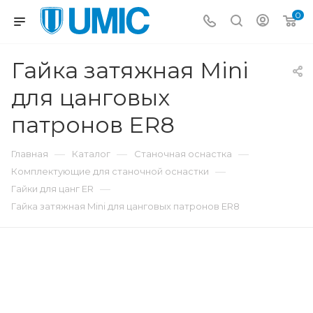
0
Гайка затяжная Mini
для цанговых
патронов ER8
—
—
—
Главная
Каталог
Станочная оснастка
—
Комплектующие для станочной оснастки
—
Гайки для цанг ER
Гайка затяжная Mini для цанговых патронов ER8