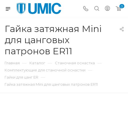
0
Гайка затяжная Mini
для цанговых
патронов ER11
—
—
—
Главная
Каталог
Станочная оснастка
—
Комплектующие для станочной оснастки
—
Гайки для цанг ER
Гайка затяжная Mini для цанговых патронов ER11