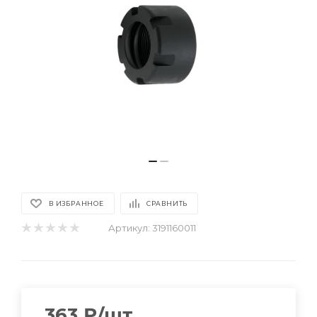
В ИЗБРАННОЕ
СРАВНИТЬ
Артикул:
3191160011
363
₽
/шт