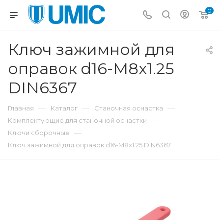
0
Ключ зажимной для
оправок d16-M8x1.25
DIN6367
—
—
—
Главная
Каталог
Станочная оснастка
—
Комплектующие для станочной оснастки
—
Ключи сборочные
Ключ зажимной для оправок d16-M8x1.25 DIN6367