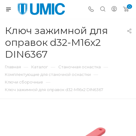
0
Ключ зажимной для
оправок d32-M16x2
DIN6367
—
—
—
Главная
Каталог
Станочная оснастка
—
Комплектующие для станочной оснастки
—
Ключи сборочные
Ключ зажимной для оправок d32-M16x2 DIN6367