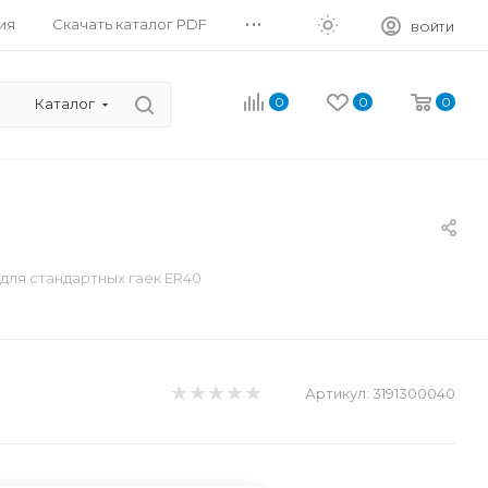
...
ия
Скачать каталог PDF
ВОЙТИ
0
0
0
Каталог
для стандартных гаек ER40
Артикул:
3191300040