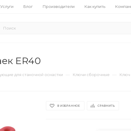
Услуги
Блог
Производители
Как купить
Компан
аек ER40
—
—
ующие для станочной оснастки
Ключи сборочные
Ключ 
В ИЗБРАННОЕ
СРАВНИТЬ