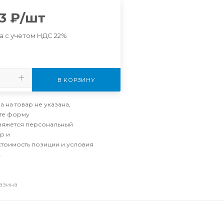
3
₽
/шт
а с учетом НДС 22%
В КОРЗИНУ
а на товар не указана,
те форму
свяжется персональный
р и
стоимость позиции и условия
.
газина