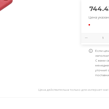
744.4
Цена указан
Если цен
заполни
С вами 
менедже
уточнит 
поставки
Цена действительна только для интернет-ма