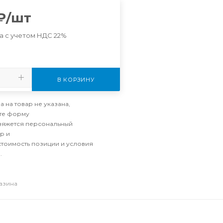
₽
/шт
а с учетом НДС 22%
В КОРЗИНУ
а на товар не указана,
те форму
свяжется персональный
р и
стоимость позиции и условия
.
газина