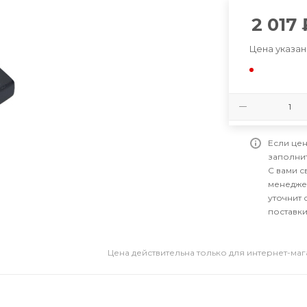
2 017
Цена указан
Если цен
заполни
С вами 
менедже
уточнит 
поставки
Цена действительна только для интернет-ма