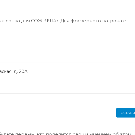
а сопла для СОЖ 319147. Для фрезерного патрона с
ская, д. 20А
ОСТАВИ
будьте первым, кто поделится своим мнением об этом