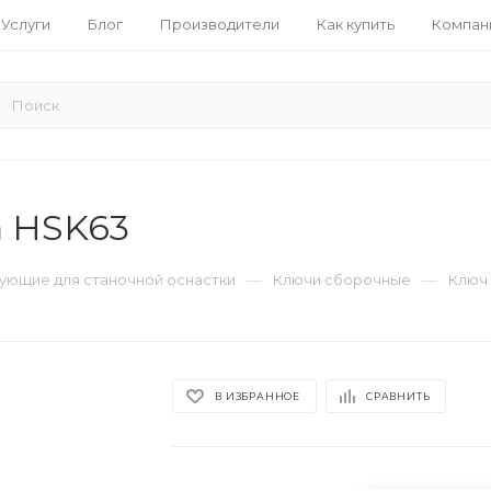
Услуги
Блог
Производители
Как купить
Компан
а HSK63
—
—
ующие для станочной оснастки
Ключи сборочные
Ключ 
В ИЗБРАННОЕ
СРАВНИТЬ