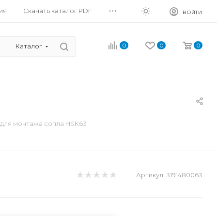
...
ия
Скачать каталог PDF
ВОЙТИ
0
0
0
Каталог
для монтажа сопла HSK63
Артикул:
3191480063