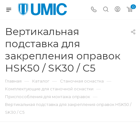
0
Вертикальная
подставка для
закрепления оправок
HSK50 / SK30 / C5
—
—
—
Главная
Каталог
Станочная оснастка
—
Комплектующие для станочной оснастки
—
Приспособления для монтажа оправок
Вертикальная подставка для закрепления оправок HSK50 /
SK30 / C5