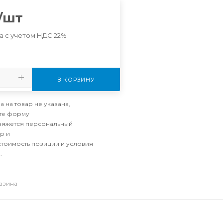
/шт
а с учетом НДС 22%
В КОРЗИНУ
а на товар не указана,
те форму
свяжется персональный
р и
стоимость позиции и условия
.
газина