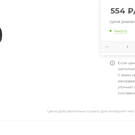
554
₽
Цена указан
Много
Если цен
заполни
С вами 
менедже
уточнит 
поставки
Цена действительна только для интернет-ма