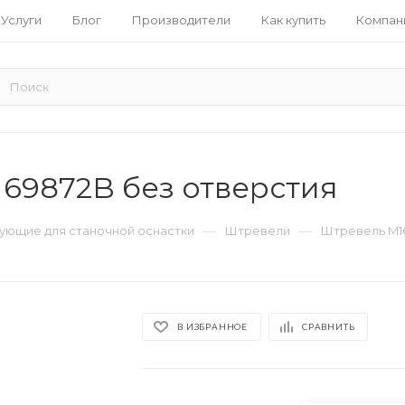
Услуги
Блог
Производители
Как купить
Компан
69872B без отверстия
—
—
ующие для станочной оснастки
Штревели
Штревель M16
В ИЗБРАННОЕ
СРАВНИТЬ