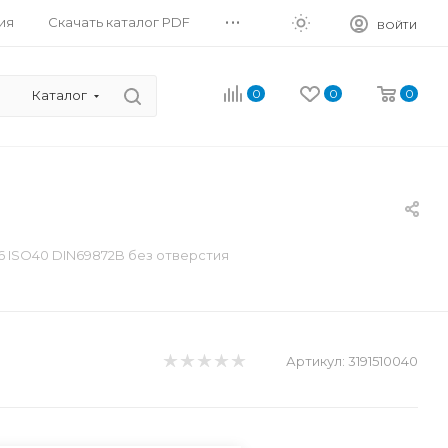
...
ия
Скачать каталог PDF
ВОЙТИ
0
0
0
Каталог
 ISO40 DIN69872B без отверстия
Артикул:
3191510040