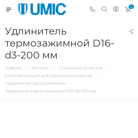
0
Удлинитель
термозажимной D16-
d3-200 мм
—
—
—
Главная
Каталог
Станочная оснастка
—
Комплектующие для станочной оснастки
—
Удлинители термозажимные
Удлинитель термозажимной D16-d3-200 мм