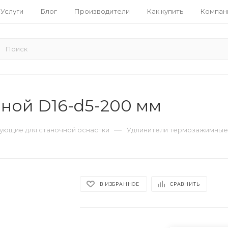
Услуги
Блог
Производители
Как купить
Компан
ной D16-d5-200 мм
—
ующие для станочной оснастки
Удлинители термозажимные
В ИЗБРАННОЕ
СРАВНИТЬ