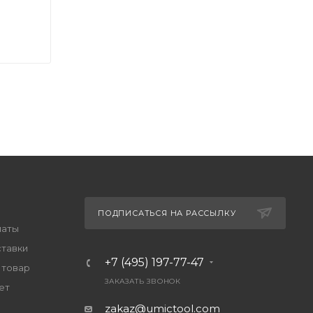
ПОДПИСАТЬСЯ НА РАССЫЛКУ
латы
ставки
+7 (495) 197-77-47
 товар
ЗАКАЗАТЬ ЗВОНОК
ет
zakaz@umictool.com