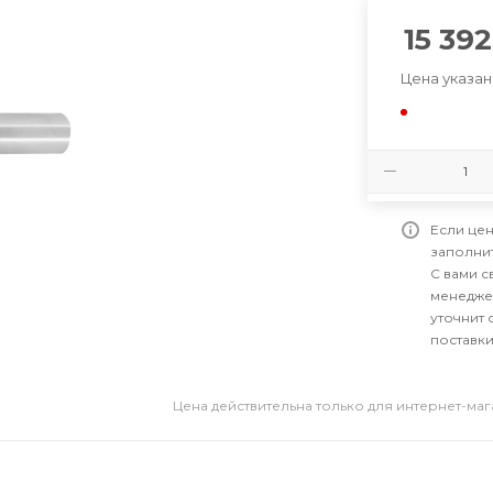
15 392
Цена указан
Если цен
заполни
С вами 
менедже
уточнит 
поставки
Цена действительна только для интернет-ма