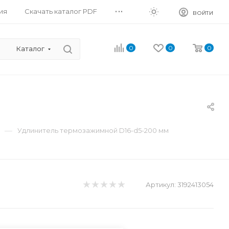
...
ия
Скачать каталог PDF
ВОЙТИ
0
0
0
Каталог
—
Удлинитель термозажимной D16-d5-200 мм
Артикул:
3192413054