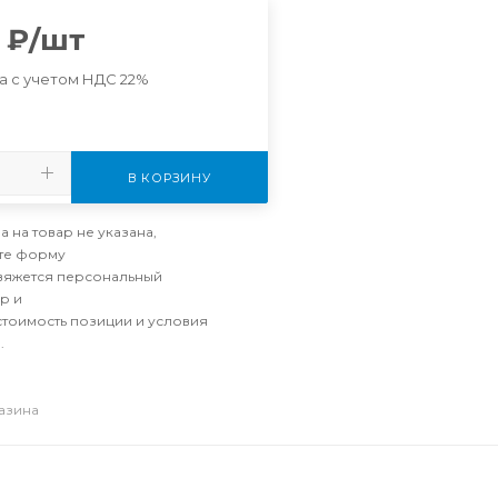
₽
/шт
а с учетом НДС 22%
В КОРЗИНУ
а на товар не указана,
те форму
свяжется персональный
р и
стоимость позиции и условия
.
газина