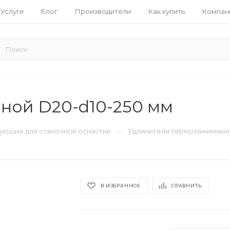
Услуги
Блог
Производители
Как купить
Компан
ной D20-d10-250 мм
—
ующие для станочной оснастки
Удлинители термозажимные
В ИЗБРАННОЕ
СРАВНИТЬ