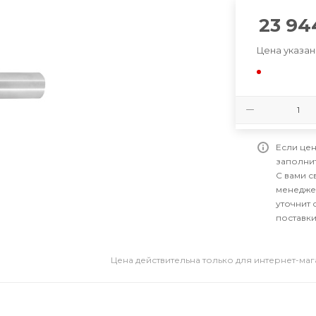
23 94
Цена указан
Если цен
заполни
С вами 
менедже
уточнит 
поставки
Цена действительна только для интернет-ма