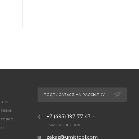
ПОДПИСАТЬСЯ НА РАССЫЛКУ
латы
ставки
+7 (495) 197-77-47
 товар
ЗАКАЗАТЬ ЗВОНОК
ет
zakaz@umictool.com