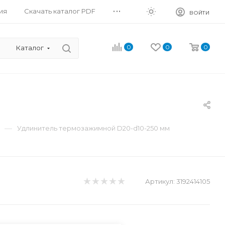
...
ия
Скачать каталог PDF
ВОЙТИ
0
0
0
Каталог
—
Удлинитель термозажимной D20-d10-250 мм
Артикул:
3192414105