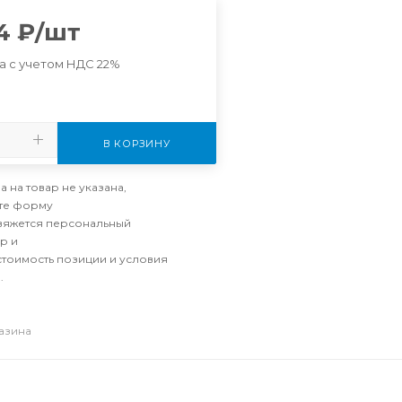
4
₽
/шт
а с учетом НДС 22%
В КОРЗИНУ
а на товар не указана,
те форму
свяжется персональный
р и
стоимость позиции и условия
.
газина