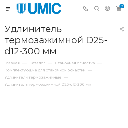
0
Удлинитель
термозажимной D25-
d12-300 мм
—
—
—
Главная
Каталог
Станочная оснастка
—
Комплектующие для станочной оснастки
—
Удлинители термозажимные
Удлинитель термозажимной D25-d12-300 мм