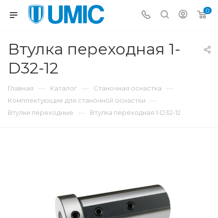
0
Втулка переходная 1-
D32-12
—
—
—
Главная
Каталог
Станочная оснастка
—
Комплектующие для станочной оснастки
—
Втулки переходные
Втулка переходная 1-D32-12